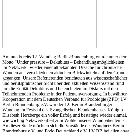
Am nun bereits 12. Wundtag Berlin-Brandenburg wurde unter dem
Motto "Under pressure – Dekubitus – Behandlungsmöglichkeiten
im Netzwerk" wieder einer altbekannten Ursache für chronische
Wunden aus verschiedenen aktuellen Blickwinkeln auf den Grund
gegangen. Unsere Referierenden berichteten aus wissenschaftlicher
und berufspraktischer Sicht über den aktuellen Wissensstand rund
um die Entität Dekubitus und beleuchteten im Diskurs mit den
Teilnehmenden Probleme in der Patientenversorgung. In bewährter
Kooperation mit dem Deutschen Verband für Podologie (ZFD) LV
Berlin Brandenburg e.V. war der 12. Berlin Brandenburger
Wundtag im Festsaal des Evangelischen Krankenhauses Königin
Elisabeth Herzberge ein voller Erfolg und bestätigte wieder einmal,
wie wichtig Netzwerkarbeit zum Wohle unserer Wundpatienten ist.
An dieser Stelle möchten sich die Vorstände des Wundnetz Berlin
Brandenburg e.V. und Podo Deutschland e.V. LV BB bei allen etwa