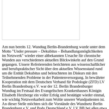
Am nun bereits 12. Wundtag Berlin-Brandenburg wurde unter dem
Motto "Under pressure – Dekubitus – Behandlungsmöglichkeiten
im Netzwerk" wieder einer altbekannten Ursache für chronische
Wunden aus verschiedenen aktuellen Blickwinkeln auf den Grund
gegangen. Unsere Referierenden berichteten aus wissenschaftlicher
und berufspraktischer Sicht über den aktuellen Wissensstand rund
um die Entität Dekubitus und beleuchteten im Diskurs mit den
Teilnehmenden Probleme in der Patientenversorgung. In bewährter
Kooperation mit dem Deutschen Verband für Podologie (ZFD) LV
Berlin Brandenburg e.V. war der 12. Berlin Brandenburger
Wundtag im Festsaal des Evangelischen Krankenhauses Königin
Elisabeth Herzberge ein voller Erfolg und bestätigte wieder einmal,
wie wichtig Netzwerkarbeit zum Wohle unserer Wundpatienten ist.
An dieser Stelle möchten sich die Vorstände des Wundnetz Berlin
Brandenburg e.V. und Podo Deutschland e.V. LV BB bei allen etwa